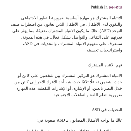
Publish In
2024-07-26
الانتباه المشترك هو مهارة أساسية ضرورية للتطور الاجتماعي
واللغوي لدى الأطفال. في الأطفال الذين يعانون من اضطراب طيف
التوحد (ASD)، غالبًا ما يكون الانتباه المشترك ضعيفًا، مما يؤثر على
قدرتهم على التفاعل والتواصل بشكل فعال. في هذه المدونة،
سنتعرف على مفهوم الانتباه المشترك، والتحديات في ASD،
واستراتيجيات تحسينه.
فهم الانتباه المشترك
الانتباه المشترك هو التركيز المشترك بين شخصين على كائن أو
حدث. يتضمن تفاعلًا ثلاثيًا حيث ينبه أحد الأفراد الآخر إلى كائن من
خلال النظر بالعين، أو الإشارة، أو الإشارات اللفظية. هذه المهارة
ضرورية لتعلم اللغة والتفاعلات الاجتماعية.
التحديات في ASD
غالبًا ما يواجه الأطفال المصابون بـ ASD صعوبة في: