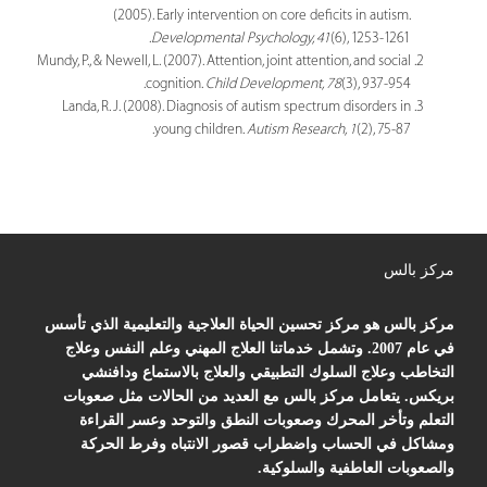
(2005). Early intervention on core deficits in autism.
Developmental Psychology, 41
(6), 1253-1261.
Mundy, P., & Newell, L. (2007). Attention, joint attention, and social
cognition.
Child Development, 78
(3), 937-954.
Landa, R. J. (2008). Diagnosis of autism spectrum disorders in
young children.
Autism Research, 1
(2), 75-87.
مركز بالس
مركز بالس هو مركز تحسين الحياة العلاجية والتعليمية الذي تأسس
في عام 2007. وتشمل خدماتنا العلاج المهني وعلم النفس وعلاج
التخاطب وعلاج السلوك التطبيقي والعلاج بالاستماع ودافنشي
بريكس. يتعامل مركز بالس مع العديد من الحالات مثل صعوبات
التعلم وتأخر المحرك وصعوبات النطق والتوحد وعسر القراءة
ومشاكل في الحساب واضطراب قصور الانتباه وفرط الحركة
والصعوبات العاطفية والسلوكية.