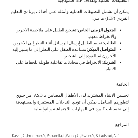
التطبيقات العملية وأهداف IEP النموذجية
يمكن أن تشمل التطبيقات العملية وأمثلة على أهداف برنامج التعليم
الفردي (IEP) ما يلي:
الجدول الزمني الخاص:
تشجيع الطفل على ملاحظة الآخرين
والانخراط معهم.
الطالب:
تعليم الطفل إرسال الرسائل أثناء النظر إلى الآخرين.
المتواصل المبكر:
مساعدة الطفل على النظر إلى ما يشير إليه
الآخرون ثم العودة إلى الشخص.
الشريك:
الانخراط في محادثات تفاعلية طويلة للحفاظ على
الانتباه.
الخاتمة
تحسين الانتباه المشترك لدى الأطفال المصابين بـ ASD أمر حيوي
لتطورهم الشامل. يمكن أن تؤدي التدخلات المستمرة والمستهدفة
إلى تحسينات كبيرة في المهارات الاجتماعية والتواصلية.
المراجع
Kasari, C., Freeman, S., Paparella, T., Wong, C., Kwon, S., & Gulsrud, A.